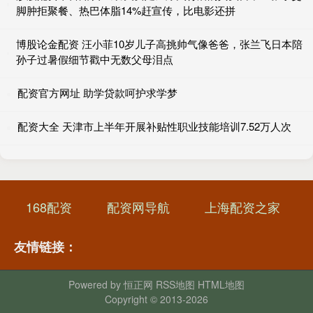
脚肿拒聚餐、热巴体脂14%赶宣传，比电影还拼
博股论金配资 汪小菲10岁儿子高挑帅气像爸爸，张兰飞日本陪
孙子过暑假细节戳中无数父母泪点
配资官方网址 助学贷款呵护求学梦
配资大全 天津市上半年开展补贴性职业技能培训7.52万人次
168配资
配资网导航
上海配资之家
友情链接：
Powered by
恒正网
RSS地图
HTML地图
Copyright
© 2013-2026