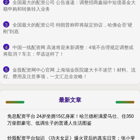
2
​全国最大的配资公司 公告速递：调整招商鑫福中短债基金大
额申购和转换转入业务
3
​全国最大的配资公司 特朗普称即将敲定协议，哈佛会否“硬
刚”到底
4
​中国一线配资网 高速将迎来新调整：4项不合理规定调整或
将取消？车主：早该这样了！
5
​金股配资网中心官网 上海瑞金医院建大卡不迷茫！材料、流
程、费用及注意事项，一文汇总全攻略！
最新文章
免息配资平台 24岁坐拥15亿身家！哈兰德柜满爱马仕、住350
万柴郡豪宅、低调生子的普通人生活图鉴
炒股配资平台知识 《功夫女足》爆火背后的真实日常：张小斐