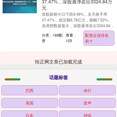
37.47%，深股通净卖出3324.84万
元
首航新能今日下跌9.49%，全天换手率
37.47%，成交额8.78亿元，振幅7.53%。
龙虎榜数据显示，深股通净卖出3324.84万
元，营业部席位合计净买入14....
分类：168配
查看：
配资企业排名
资
125
前十
恒正网文章已加载完成
话题标签
巴西
央行
美国
发声
日本
持续