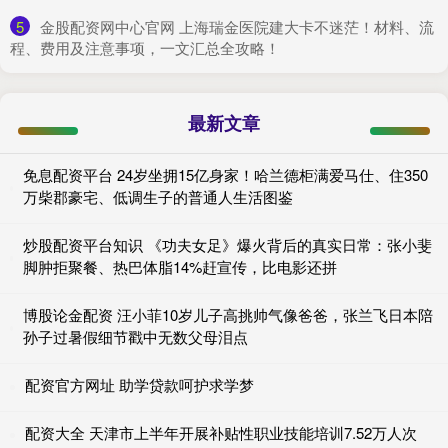
5
​金股配资网中心官网 上海瑞金医院建大卡不迷茫！材料、流
程、费用及注意事项，一文汇总全攻略！
最新文章
免息配资平台 24岁坐拥15亿身家！哈兰德柜满爱马仕、住350
万柴郡豪宅、低调生子的普通人生活图鉴
炒股配资平台知识 《功夫女足》爆火背后的真实日常：张小斐
脚肿拒聚餐、热巴体脂14%赶宣传，比电影还拼
博股论金配资 汪小菲10岁儿子高挑帅气像爸爸，张兰飞日本陪
孙子过暑假细节戳中无数父母泪点
配资官方网址 助学贷款呵护求学梦
配资大全 天津市上半年开展补贴性职业技能培训7.52万人次