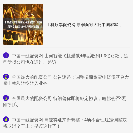
手机股票配资网 原创面对大批中国游客，此国表示影响当地生活，如今收入暴跌打脸后悔
1
​中国一线配资网 山河智能飞机滞俄4年后收到1.6亿赔款，这
些受损公司也在追讨、起诉
2
​全国最大的配资公司 公告速递：调整招商鑫福中短债基金大
额申购和转换转入业务
3
​全国最大的配资公司 特朗普称即将敲定协议，哈佛会否“硬
刚”到底
4
​中国一线配资网 高速将迎来新调整：4项不合理规定调整或
将取消？车主：早该这样了！