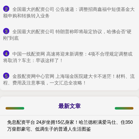
2
​全国最大的配资公司 公告速递：调整招商鑫福中短债基金大
额申购和转换转入业务
3
​全国最大的配资公司 特朗普称即将敲定协议，哈佛会否“硬
刚”到底
4
​中国一线配资网 高速将迎来新调整：4项不合理规定调整或
将取消？车主：早该这样了！
5
​金股配资网中心官网 上海瑞金医院建大卡不迷茫！材料、流
程、费用及注意事项，一文汇总全攻略！
最新文章
免息配资平台 24岁坐拥15亿身家！哈兰德柜满爱马仕、住350
万柴郡豪宅、低调生子的普通人生活图鉴