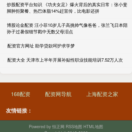
炒股配资平台知识 《功夫女足》爆火背后的真实日常：张小斐
脚肿拒聚餐、热巴体脂14%赶宣传，比电影还拼
博股论金配资 汪小菲10岁儿子高挑帅气像爸爸，张兰飞日本陪
孙子过暑假细节戳中无数父母泪点
配资官方网址 助学贷款呵护求学梦
配资大全 天津市上半年开展补贴性职业技能培训7.52万人次
168配资
配资网导航
上海配资之家
友情链接：
Powered by
恒正网
RSS地图
HTML地图