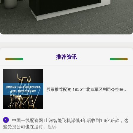
推荐资讯
股票推荐配资 1955年北京军区副司令空缺时，毛主席：违背军令的王疯子何在？
1
​中国一线配资网 山河智能飞机滞俄4年后收到1.6亿赔款，这
些受损公司也在追讨、起诉