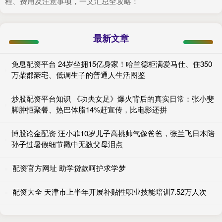
程、费用及注意事项，一文汇总全攻略！
最新文章
免息配资平台 24岁坐拥15亿身家！哈兰德柜满爱马仕、住350
万柴郡豪宅、低调生子的普通人生活图鉴
炒股配资平台知识 《功夫女足》爆火背后的真实日常：张小斐
脚肿拒聚餐、热巴体脂14%赶宣传，比电影还拼
博股论金配资 汪小菲10岁儿子高挑帅气像爸爸，张兰飞日本陪
孙子过暑假细节戳中无数父母泪点
配资官方网址 助学贷款呵护求学梦
配资大全 天津市上半年开展补贴性职业技能培训7.52万人次