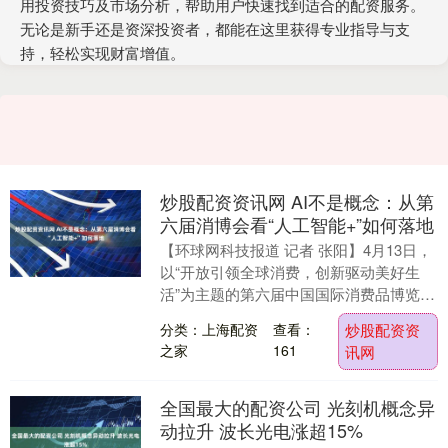
用投资技巧及市场分析，帮助用户快速找到适合的配资服务。
无论是新手还是资深投资者，都能在这里获得专业指导与支
持，轻松实现财富增值。
炒股配资资讯网 AI不是概念：从第
六届消博会看“人工智能+”如何落地
【环球网科技报道 记者 张阳】4月13日，
以“开放引领全球消费，创新驱动美好生
活”为主题的第六届中国国际消费品博览会
在海南正式拉开帷幕。这场亚太顶级消费
分类：上海配资
查看：
炒股配资资
盛宴，不....
之家
161
讯网
全国最大的配资公司 光刻机概念异
动拉升 波长光电涨超15%