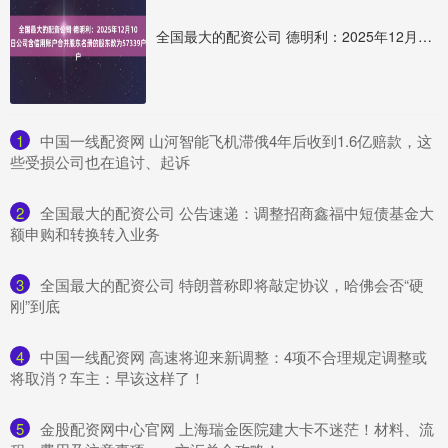
全国最大的配资公司 德明利：2025年12月10日公司含信用账户合并股东名册的股东数为57339户
1
​中国一线配资网 山河智能飞机滞俄4年后收到1.6亿赔款，这
些受损公司也在追讨、起诉
2
​全国最大的配资公司 公告速递：调整招商鑫福中短债基金大
额申购和转换转入业务
3
​全国最大的配资公司 特朗普称即将敲定协议，哈佛会否“硬
刚”到底
4
​中国一线配资网 高速将迎来新调整：4项不合理规定调整或
将取消？车主：早该这样了！
5
​金股配资网中心官网 上海瑞金医院建大卡不迷茫！材料、流