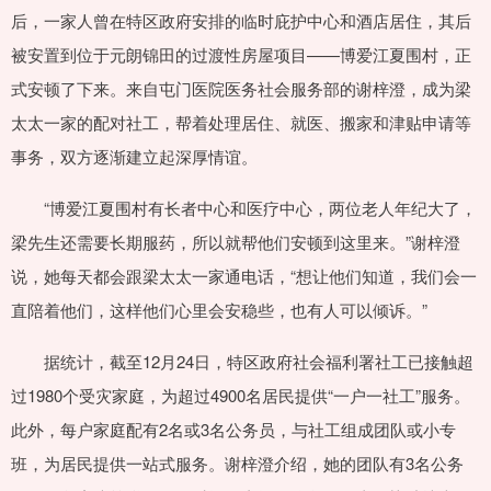
后，一家人曾在特区政府安排的临时庇护中心和酒店居住，其后
被安置到位于元朗锦田的过渡性房屋项目——博爱江夏围村，正
式安顿了下来。来自屯门医院医务社会服务部的谢梓澄，成为梁
太太一家的配对社工，帮着处理居住、就医、搬家和津贴申请等
事务，双方逐渐建立起深厚情谊。
“博爱江夏围村有长者中心和医疗中心，两位老人年纪大了，
梁先生还需要长期服药，所以就帮他们安顿到这里来。”谢梓澄
说，她每天都会跟梁太太一家通电话，“想让他们知道，我们会一
直陪着他们，这样他们心里会安稳些，也有人可以倾诉。”
据统计，截至12月24日，特区政府社会福利署社工已接触超
过1980个受灾家庭，为超过4900名居民提供“一户一社工”服务。
此外，每户家庭配有2名或3名公务员，与社工组成团队或小专
班，为居民提供一站式服务。谢梓澄介绍，她的团队有3名公务