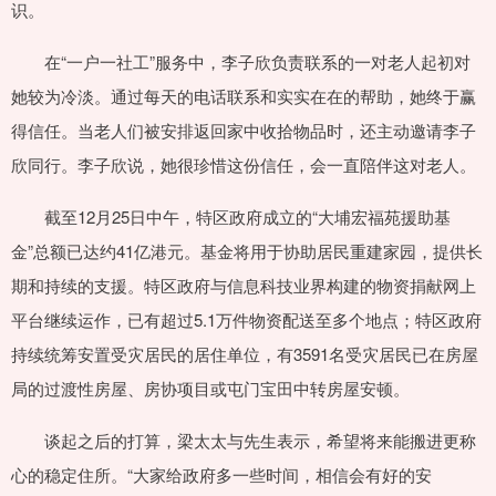
识。
在“一户一社工”服务中，李子欣负责联系的一对老人起初对
她较为冷淡。通过每天的电话联系和实实在在的帮助，她终于赢
得信任。当老人们被安排返回家中收拾物品时，还主动邀请李子
欣同行。李子欣说，她很珍惜这份信任，会一直陪伴这对老人。
截至12月25日中午，特区政府成立的“大埔宏福苑援助基
金”总额已达约41亿港元。基金将用于协助居民重建家园，提供长
期和持续的支援。特区政府与信息科技业界构建的物资捐献网上
平台继续运作，已有超过5.1万件物资配送至多个地点；特区政府
持续统筹安置受灾居民的居住单位，有3591名受灾居民已在房屋
局的过渡性房屋、房协项目或屯门宝田中转房屋安顿。
谈起之后的打算，梁太太与先生表示，希望将来能搬进更称
心的稳定住所。“大家给政府多一些时间，相信会有好的安