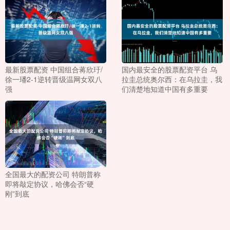
最新股票配资 中国组合蒋欣玗/
国内最安全的股票配资平台 乌
徐一璠2-1逆转晋级温网女双八
拉圭总统奥尔西：在乌拉圭，我
强
们清楚地知道中国有多重要
全国最大的配资公司 特朗普称
即将敲定协议，哈佛会否“硬
刚”到底