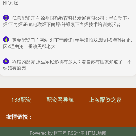
刚”到底
3
​低息配资开户 徐州国强教育科技发展有限公司：半自动下向
焊/下向焊证/氩电联焊下向焊/纤维素下向焊技术培训先驱者
4
​黄金配资门户网站 刘宇宁睽违1年半没拍戏,新剧搭档孙红雷,
因2理由沦二番演黑帮老大
5
​靠谱的配资 原生家庭影响有多大？看看苏有朋就知道了，不
结婚有原因
168配资
配资网导航
上海配资之家
友情链接：
Powered by
恒正网
RSS地图
HTML地图