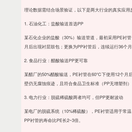
理论数据需结合场景验证，以下是两大行业的真实应用
1. 石油化工：盐酸输送首选PP
某石化企业的盐酸（30%）输送管道，最初采用PE衬管
月后出现衬层鼓包；更换为PP衬管后，连续运行36个
2. 食品行业：醋酸输送PP更可靠
某醋厂的50%醋酸输送，PE衬管在60℃下使用12个
壁仍无腐蚀痕迹，且符合食品卫生标准（PP无增塑剂）
3. 电力行业：脱硫稀硫酸两者均可，但PP更耐波动
某电厂的脱硫系统（10%稀硫酸），PE衬管适用于常
PP衬管的寿命比PE长2~3倍。