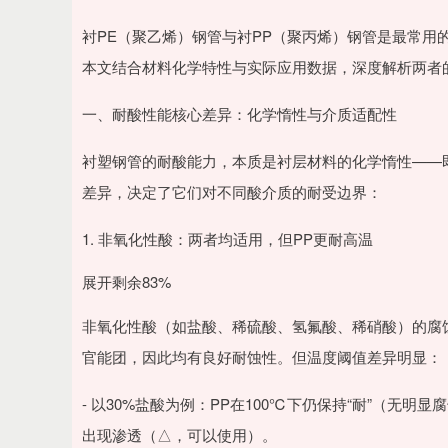
衬PE（聚乙烯）钢管与衬PP（聚丙烯）钢管是最常用
本文结合材料化学特性与实际应用数据，深度解析两者
一、耐酸性能核心差异：化学惰性与介质适配性
衬塑钢管的耐酸能力，本质是衬层材料的化学惰性——即
差异，决定了它们对不同酸介质的耐受边界：
1. 非氧化性酸：两者均适用，但PP更耐高温
展开剩余83%
非氧化性酸（如盐酸、稀硫酸、氢氟酸、稀硝酸）的腐蚀
官能团，因此均有良好耐蚀性。但温度阈值差异明显：
- 以30%盐酸为例：PP在100℃下仍保持“耐”（无明
出现渗透（△，可以使用）。