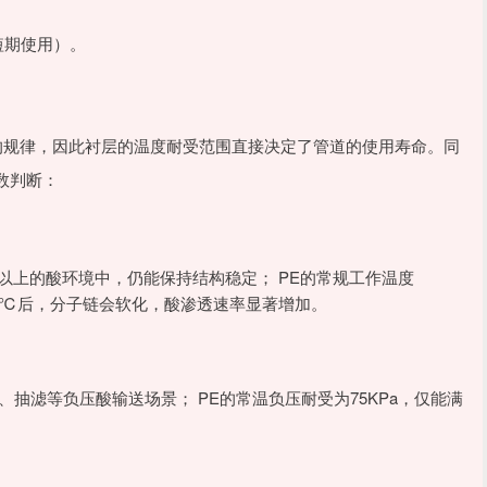
能短期使用）。
倍”的规律，因此衬层的温度耐受范围直接决定了管道的使用寿命。同
数判断：
0℃以上的酸环境中，仍能保持结构稳定； PE的常规工作温度
过75℃后，分子链会软化，酸渗透速率显著增加。
、抽滤等负压酸输送场景； PE的常温负压耐受为75KPa，仅能满