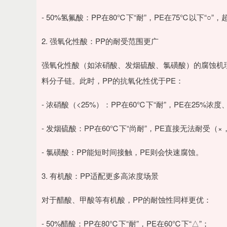
- 50%氢氟酸：PP在80℃下“耐”，PE在75℃以下“○
2. 强氧化性酸：PP的耐受范围更广
强氧化性酸（如浓硝酸、发烟硫酸、氯磺酸）的腐蚀机理是
料分子链。此时，PP的抗氧化性优于PE：
- 浓硝酸（<25%）：PP在60℃下“耐”，PE在25%浓
- 发烟硫酸：PP在60℃下“尚耐”，PE直接无法耐受（
- 氯磺酸：PP能短时间接触，PE则会快速腐蚀。
3. 有机酸：PP适配更多高浓度场景
对于醋酸、甲酸等有机酸，PP的耐蚀性同样更优：
- 50%醋酸：PP在80℃下“耐”，PE在60℃下“△”；