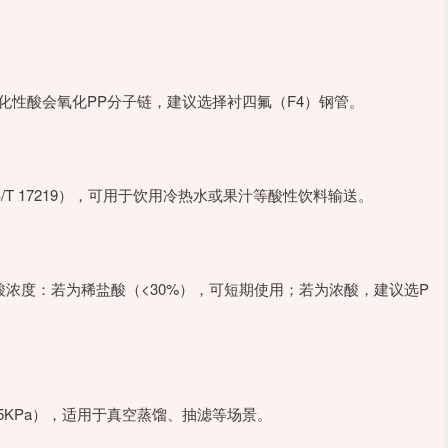
化性酸会氧化PP分子链，建议选择衬四氟（F4）钢管。
T 17219），可用于饮用冷热水或果汁等酸性饮料输送。
酸浓度：若为稀盐酸（<30%），可短期使用；若为浓酸，建议选P
75KPa），适用于真空蒸馏、抽滤等场景。