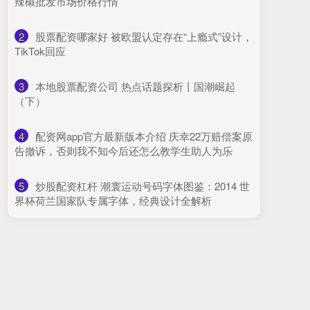
辣椒批发市场价格行情
2
​股票配资哪家好 被欧盟认定存在“上瘾式”设计，
TikTok回应
3
​本地股票配资公司 热点话题探析丨国潮崛起
（下）
4
​配资网app官方最新版本介绍 庆幸22万赔偿案原
告撤诉，否则我不知今后还怎么教学生助人为乐
5
​炒股配资杠杆 潮寰运动号码字体图鉴：2014 世
界杯荷兰国家队专属字体，经典设计全解析