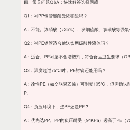
四、常见问题Q&A：快速解答选择困惑
Q1：衬PP钢管能耐受浓硝酸吗？
A：不能。浓硝酸（>25%）、发烟硫酸、氯磺酸等强氧
Q2：衬PE钢管适合输送饮用级酸性液体吗？
A：适合。PE衬层不含增塑剂，符合食品卫生要求（GB/
Q3：温度超过75℃时，PE衬管还能用吗？
A：改性PE（如交联聚乙烯）可耐受105℃，但需确认
P。
Q4：负压环境下，选PE还是PP？
A：优先选PP。PP的负压耐受（94KPa）远高于PE（