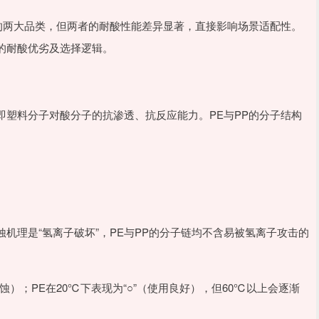
的两大品类，但两者的耐酸性能差异显著，直接影响场景适配性。
的耐酸优劣及选择逻辑。
塑料分子对酸分子的抗渗透、抗反应能力。PE与PP的分子结构
机理是“氢离子破坏”，PE与PP的分子链均不含易被氢离子攻击的
显腐蚀）；PE在20℃下表现为“○”（使用良好），但60℃以上会逐渐