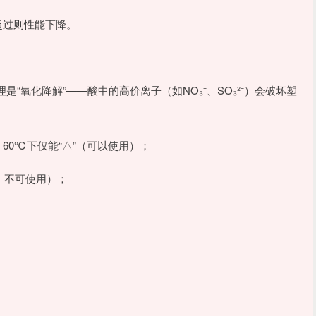
”，超过则性能下降。
“氧化降解”——酸中的高价离子（如NO₃⁻、SO₃²⁻）会破坏塑
度、60℃下仅能“△”（可以使用）；
×，不可使用）；