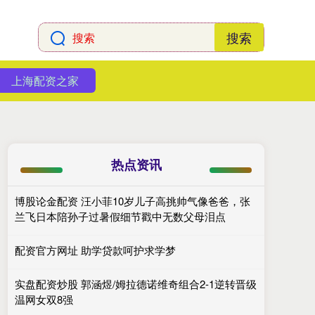
搜索
上海配资之家
热点资讯
博股论金配资 汪小菲10岁儿子高挑帅气像爸爸，张
兰飞日本陪孙子过暑假细节戳中无数父母泪点
配资官方网址 助学贷款呵护求学梦
实盘配资炒股 郭涵煜/姆拉德诺维奇组合2-1逆转晋级
温网女双8强