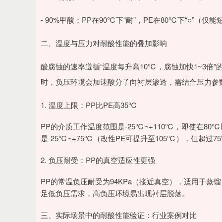
- 90%甲酸：PP在90℃下“耐”，PE在80℃下“○”（仅
二、温度与压力对耐酸性能的叠加影响
酸腐蚀的速率遵循“温度每升高10℃，腐蚀加快1~3
时，负压环境会加速酸分子向衬层渗透，需结合压力参
1. 温度上限：PP比PE高35℃
PP的介质工作温度范围是-25℃~+110℃，即使在8
是-25℃~+75℃（改性PE可提升至105℃），但超
2. 负压耐受：PP的真空适应性更强
PP的常温负压耐受为94KPa（接近真空），适用于蒸馏
足低负压需求，高负压环境易出现衬层脱落。
三、实际场景中的耐酸性能验证：行业案例对比